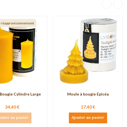
e réapprovisionnement
Bougie Cylindre Large
Moule à bougie Epicéa
34,40 €
17,40 €
outer au panier
Ajouter au panier