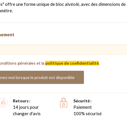
s" offre une forme unique de bloc alvéolé, avec des dimensions de
amètre.
nnement
onditions générales et la
politique de confidentialité
.
nez-moi lorsque le produit est disponible
Retours
Sécurité
14 jours pour
Paiement
changer d'avis
100% sécurisé