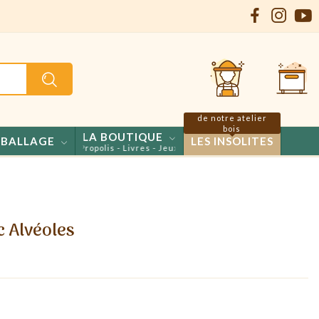
de notre atelier
bois
LA BOUTIQUE
BALLAGE
LES INSOLITES
 Confiseries - Propolis - Livres - Jeux
c Alvéoles