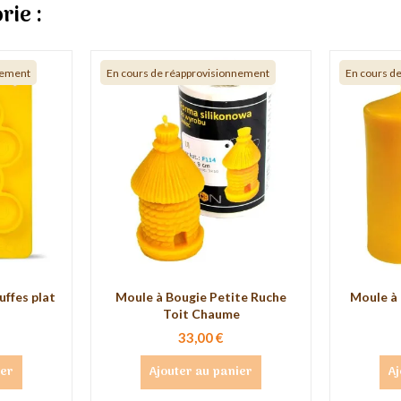
rie :
nement
En cours de réapprovisionnement
En cours d
uffes plat
Moule à Bougie Petite Ruche
Moule à 
Toit Chaume
33,00 €
ier
Ajouter au panier
Aj