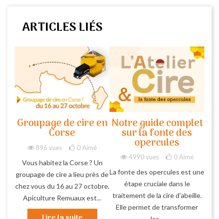
ARTICLES LIÉS
Groupage de cire en
Notre guide complet
Corse
sur la fonte des
opercules
896 vues
0
Aimé
4990 vues
0
Aimé
Vous habitez la Corse ? Un
La fonte des opercules est une
groupage de cire a lieu près de
étape cruciale dans le
chez vous du 16 au 27 octobre.
traitement de la cire d'abeille.
Apiculture Remuaux est...
Elle permet de transformer
Lire la suite
les...