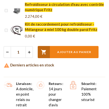
Refroidisseur à circulation d’eau avec contrôle
numérique Fritz
2.274,00 €
Kit de raccordement pour refroidisseur -
Mélangeur à miel 100 kg double paroi Fritz
0,00 €

AJOUTER AU PANIER

Derniers articles en stock
Livraison
Retours
Sécurité
A domicile,
14 jours
Paiement
en point
pour
100%
relais ou
changer
sécurisé
retrait
d'avis