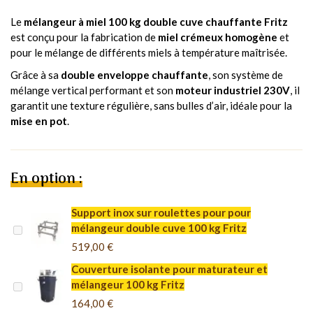
Le
mélangeur à miel 100 kg double cuve chauffante Fritz
est conçu pour la fabrication de
miel crémeux homogène
et
pour le mélange de différents miels à température maîtrisée.
Grâce à sa
double enveloppe chauffante
, son système de
mélange vertical performant et son
moteur industriel 230V
, il
garantit une texture régulière, sans bulles d’air, idéale pour la
mise en pot
.
En option :
Support inox sur roulettes pour pour
mélangeur double cuve 100 kg Fritz
519,00 €
Couverture isolante pour maturateur et
mélangeur 100 kg Fritz
164,00 €