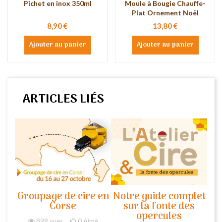
Pichet en inox 350ml
Moule à Bougie Chauffe-
Plat Ornement Noël
8,90 €
13,80 €
Ajouter au panier
Ajouter au panier
ARTICLES LIÉS
Groupage de cire en
Notre guide complet
Corse
sur la fonte des
opercules
898 vues
0
Aimé