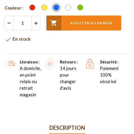
Rouge
Jaune
Bleu
Blanc
Vert
Couleur :

AJOUTER AU PANIER

En stock
Livraison
Retours
Sécurité
A domicile,
14 jours
Paiement
en point
pour
100%
relais ou
changer
sécurisé
retrait
d'avis
magasin
DESCRIPTION