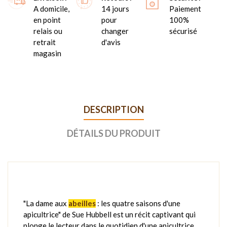
A domicile,
14 jours
Paiement
en point
pour
100%
relais ou
changer
sécurisé
retrait
d'avis
magasin
DESCRIPTION
DÉTAILS DU PRODUIT
"La dame aux
abeilles
: les quatre saisons d'une
apicultrice" de Sue Hubbell est un récit captivant qui
plonge le lecteur dans le quotidien d'une apicultrice