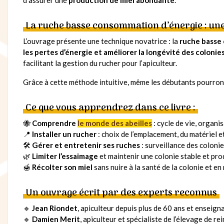
La ruche basse consommation d’énergie : une
L’ouvrage présente une technique novatrice : la
ruche basse
les pertes d’énergie et améliorer la longévité des colonie
facilitant la gestion du rucher pour l’apiculteur.
Grâce à cette méthode intuitive, même les débutants pourro
Ce que vous apprendrez dans ce livre :
🐝
Comprendre
le monde des abeilles
: cycle de vie, organi
📍
Installer un rucher
: choix de l’emplacement, du matériel 
🛠
Gérer et entretenir ses ruches
: surveillance des coloni
🌿
Limiter l’essaimage
et maintenir une colonie stable et pro
🍯
Récolter son miel
sans nuire à la santé de la colonie et e
Un ouvrage écrit par des experts reconnus
🔹
Jean Riondet
, apiculteur depuis plus de 60 ans et enseign
🔹
Damien Merit
, apiculteur et spécialiste de l’élevage de r