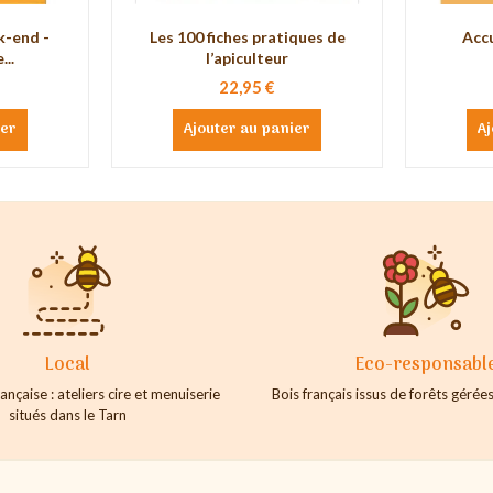
k-end -
Les 100 fiches pratiques de
Accu
..
l’apiculteur
22,95 €
ier
Ajouter au panier
Aj
Local
Eco-responsabl
ançaise : ateliers cire et menuiserie
Bois français issus de forêts géré
situés dans le Tarn