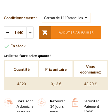
Conditionnement :

AJOUTER AU PANIER

En stock
Grille tarifaire selon quantité
Vous
Quantité
Prix unitaire
économisez
4320
0,13 €
43,20 €
Livraison
Retours
Sécurité
A domicile,
14 jours
Paiement
en point
pour
100%