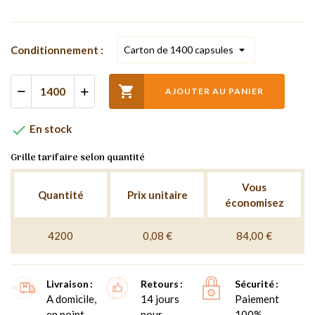
Conditionnement :

AJOUTER AU PANIER

En stock
Grille tarifaire selon quantité
Vous
Quantité
Prix unitaire
économisez
4200
0,08 €
84,00 €
Livraison
Retours
Sécurité
A domicile,
14 jours
Paiement
en point
pour
100%