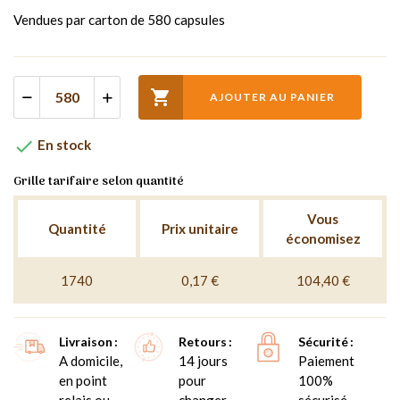
Vendues par carton de 580 capsules

AJOUTER AU PANIER

En stock
Grille tarifaire selon quantité
Vous
Quantité
Prix unitaire
économisez
1740
0,17 €
104,40 €
Livraison
Retours
Sécurité
A domicile,
14 jours
Paiement
en point
pour
100%
relais ou
changer
sécurisé