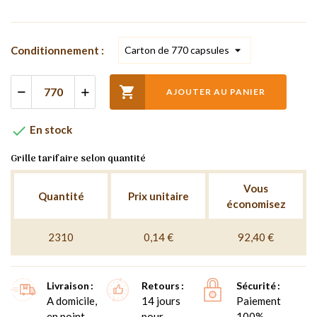
Conditionnement :

AJOUTER AU PANIER

En stock
Grille tarifaire selon quantité
Vous
Quantité
Prix unitaire
économisez
2310
0,14 €
92,40 €
Livraison
Retours
Sécurité
A domicile,
14 jours
Paiement
en point
pour
100%