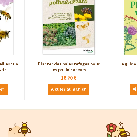
illes : un
Planter des haies refuges pour
Le guide
rir
les pollinisateurs
18,90 €
ier
Ajouter au panier
Aj