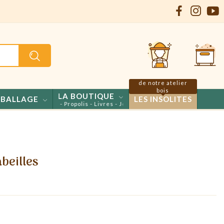
de notre atelier
bois
LA BOUTIQUE
BALLAGE
LES INSOLITES
s - Confiseries - Propolis - Livres - Jeux
abeilles