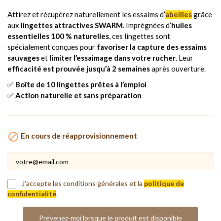
Attirez et récupérez naturellement les essaims d’
abeilles
grâce
aux
lingettes attractives SWARM
. Imprégnées d’
huiles
essentielles 100 % naturelles
, ces lingettes sont
spécialement conçues pour
favoriser la capture des essaims
sauvages
et
limiter l’essaimage dans votre rucher
. Leur
efficacité est prouvée jusqu’à 2 semaines
après ouverture.
✅
Boîte de 10 lingettes prêtes à l’emploi
✅
Action naturelle et sans préparation

En cours de réapprovisionnement
J'accepte les conditions générales et la
politique de
confidentialité
.
Prévenez-moi lorsque le produit est disponible