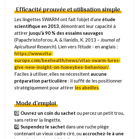
Efficacité prouvée et utilisation simple
Les lingettes SWARM ont fait l’objet d’une
étude
scientifique en 2013
, démontrant leur capacité à
attirer
jusqu’à 90 % des essaims sauvages
(Papachristoforou, A. & Ilanidis, K. 2013 –
Journal of
Apicultural Research
)​. Lien vers l'étude - en anglais :
https://www.vita-
europe.com/beehealth/news/vitas-swarm-lures-
give-new-insight-on-honeybee-behaviour/
.
Faciles à utiliser, elles ne nécessitent
aucune
préparation particulière
: il suffit de les positionner
stratégiquement pour attirer
les abeilles
.
Mode d’emploi
1️⃣
Ouvrez un coin du sachet
ou percez un petit trou,
sans retirer la lingette.
2️⃣
Suspendez le sachet
dans une ruche piège
contenant un vieux cadre ciré, ou
accrochez-le à une