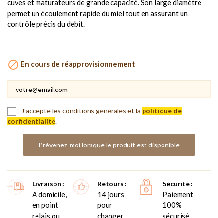
cuves et maturateurs de grande capacité. Son large diamètre
permet un écoulement rapide du miel tout en assurant un
contrôle précis du débit.

En cours de réapprovisionnement
J'accepte les conditions générales et la
politique de
confidentialité
.
Prévenez-moi lorsque le produit est disponible
Livraison
Retours
Sécurité
A domicile,
14 jours
Paiement
en point
pour
100%
relais ou
changer
sécurisé