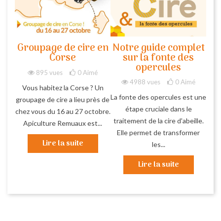
Groupage de cire en
Notre guide complet
Corse
sur la fonte des
opercules
895 vues
0
Aimé
4988 vues
0
Aimé
Vous habitez la Corse ? Un
La fonte des opercules est une
groupage de cire a lieu près de
étape cruciale dans le
chez vous du 16 au 27 octobre.
traitement de la cire d'abeille.
Apiculture Remuaux est...
Elle permet de transformer
Lire la suite
les...
Lire la suite