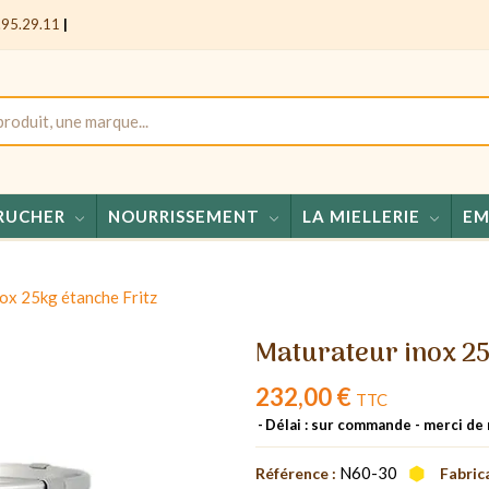
.95.29.11
|
RUCHER
NOURRISSEMENT
LA MIELLERIE
EM
Miels 
ox 25kg étanche Fritz
Maturateur inox 25
232,00 €
TTC
Délai : sur commande - merci de
N60-30
Référence :
Fabric