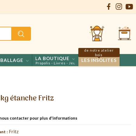
de notre atelier
bois
LA BOUTIQUE
BALLAGE
LES INSOLITES
- Confiseries - Propolis - Livres - Jeux
kg étanche Fritz
 nous contacter pour plus d'informations
Fritz
ant :