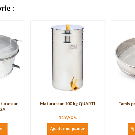
rie :
aturateur
Maturateur 100 kg QUARTI
Tamis p
EGA
119,90 €
ier
Ajouter au panier
Aj