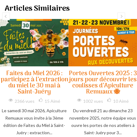
Articles Similaires
Faites du Miel 2026 :
Portes Ouvertes 2025 : 3
participez à l’extraction
jours pour découvrir les
du miel le 30 mai à
coulisses d’Apiculture
Saint-Juéry
Remuaux 🐝
2366 vues
15
Aimé
1002 vues
10
Aimé
Le samedi 30 mai 2026, Apiculture
Du vendredi 21 au dimanche 23
Remuaux vous invite à la 3ème
novembre 2025, notre équipe vous
édition de Faites du Miel à Saint-
ouvre les portes de nos ateliers à
Juéry : extraction...
Saint-Juéry pour 3...