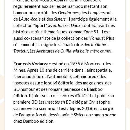
régulièrement aux séries de Bamboo mettant son
humour aux profits des
Gendarmes
, des
Pompiers
puis
de
L’Auto-école
et des
Sisters
. Il participe également à la
collection "Sport" avec
Basket Dunk
, tout écrivant des
histoires moins thématiques, comme
Zone 51
. Il est
aussi co-scénariste de la collection des "
Fondus
". Plus
récemment, il a signé le scénario de
Eden le Globe-
Trotteur
,
Les Aventures de Gullia
,
Ma belle-mère et moi
.
François Vodarzac
est né en 1975 à Montceau-les-
Mines. Après 10 ans de carrière dans l’aérospatiale,
l’aéronautique et l’automobile, cet amoureux des
insectes assure le suivi éditorial des magazines, des
BD humour et des romans jeunesse de Bamboo
édition. Il joint ses trois centres d’intérêt et publie sa
première BD
Les insectes en BD
aidé par Christophe
Cazenove au scénario. Il est, depuis 2018, en charge
de l'adaptation du dessin animé
Sisters
en roman poche
chez Bamboo édition.