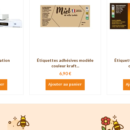
ation
Étiquettes adhésives modèle
Étiquet
couleur kraft...
c
6,90 €
ier
Ajouter au panier
Aj