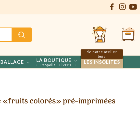
de notre atelier
bois
LA BOUTIQUE
BALLAGE
LES INSOLITES
ls - Confiseries - Propolis - Livres - Jeux
re «fruits colorés» pré-imprimées