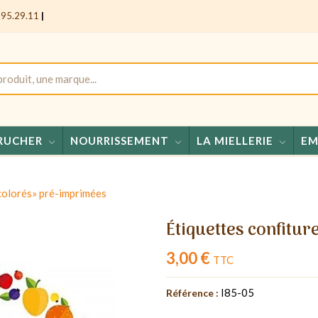
.95.29.11
|
RUCHER
NOURRISSEMENT
LA MIELLERIE
EM
Mie
 colorés» pré-imprimées
Étiquettes confitu
3,00 €
TTC
I85-05
Référence :