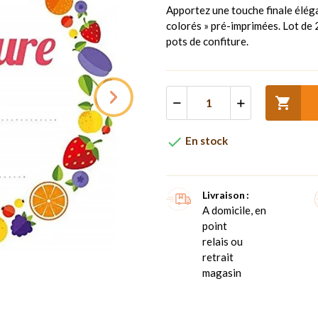
Apportez une touche finale éléga
colorés » pré-imprimées. Lot de 
pots de confiture.


En stock
Livraison
A domicile, en
point
relais ou
retrait
magasin