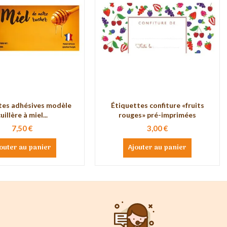
tes adhésives modèle
Étiquettes confiture «fruits
uillère à miel...
rouges» pré-imprimées
7,50 €
3,00 €
outer au panier
Ajouter au panier