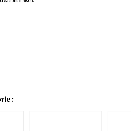
 créations maison.
rie :