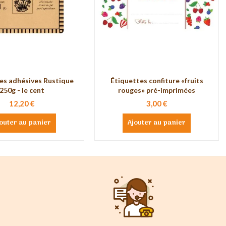
es adhésives Rustique
Étiquettes confiture «fruits
250g - le cent
rouges» pré-imprimées
12,20 €
3,00 €
outer au panier
Ajouter au panier