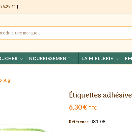
.95.29.11
|
RUCHER
NOURRISSEMENT
LA MIELLERIE
EM
Mie
 250g
Étiquettes adhésive
6,30 €
TTC
I81-08
Référence :