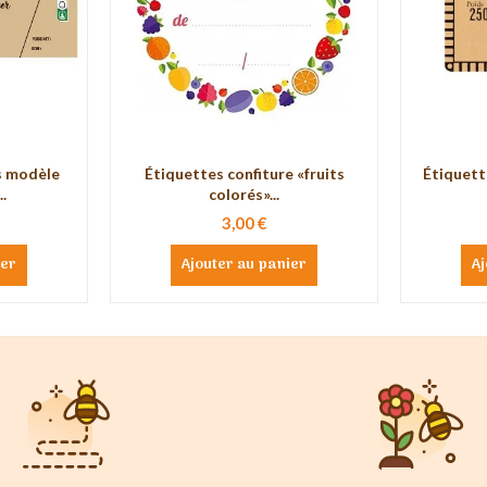
s modèle
Étiquettes confiture «fruits
Étiquett
.
colorés»...
3,00 €
ier
Ajouter au panier
Aj