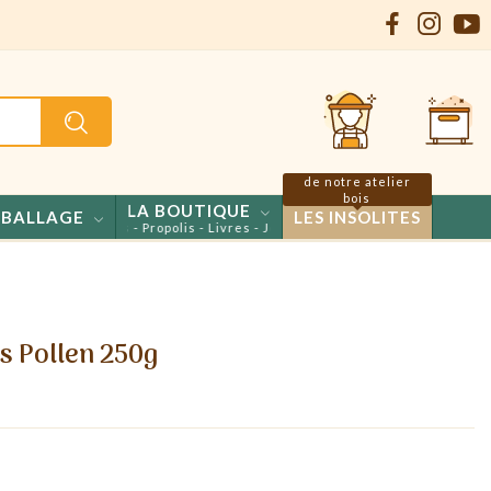
de notre atelier
bois
LA BOUTIQUE
BALLAGE
LES INSOLITES
ls - Confiseries - Propolis - Livres - Jeux
s Pollen 250g