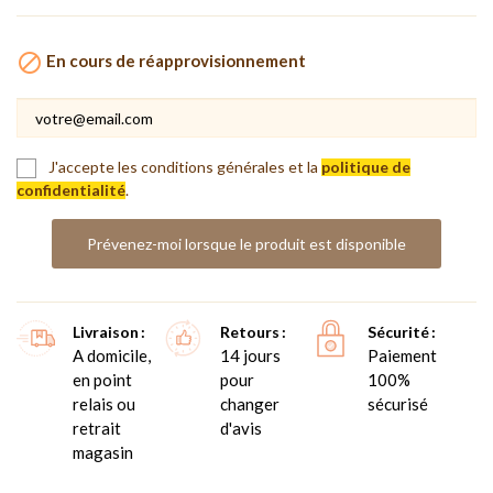

En cours de réapprovisionnement
J'accepte les conditions générales et la
politique de
confidentialité
.
Prévenez-moi lorsque le produit est disponible
Livraison
Retours
Sécurité
A domicile,
14 jours
Paiement
en point
pour
100%
relais ou
changer
sécurisé
retrait
d'avis
magasin