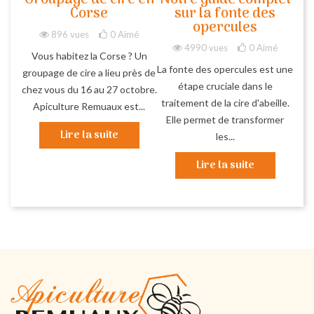
Groupage de cire en
Notre guide complet
Corse
sur la fonte des
opercules
896 vues
0
Aimé
4990 vues
0
Aimé
Vous habitez la Corse ? Un
La fonte des opercules est une
groupage de cire a lieu près de
étape cruciale dans le
chez vous du 16 au 27 octobre.
traitement de la cire d'abeille.
Apiculture Remuaux est...
Elle permet de transformer
Lire la suite
les...
Lire la suite