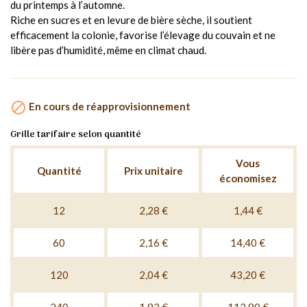
du printemps à l’automne.
Riche en sucres et en levure de bière sèche, il soutient
efficacement la colonie, favorise l’élevage du couvain et ne
libère pas d’humidité, même en climat chaud.

En cours de réapprovisionnement
Grille tarifaire selon quantité
Vous
Quantité
Prix unitaire
économisez
12
2,28 €
1,44 €
60
2,16 €
14,40 €
120
2,04 €
43,20 €
240
1,93 €
112,80 €