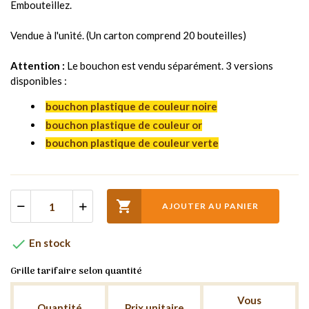
Embouteillez.
Vendue à l'unité. (Un carton comprend 20 bouteilles)
Attention :
Le bouchon est vendu séparément. 3 versions
disponibles :
bouchon plastique de couleur noire
bouchon plastique de couleur or
bouchon plastique de couleur verte

AJOUTER AU PANIER

En stock
Grille tarifaire selon quantité
Vous
Quantité
Prix unitaire