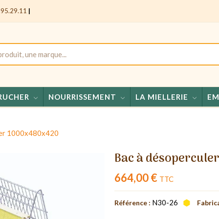
.95.29.11
|
RUCHER
NOURRISSEMENT
LA MIELLERIE
EM
Mie
ler 1000x480x420
Bac à désopercule
664,00 €
TTC
N30-26
Référence :
Fabric