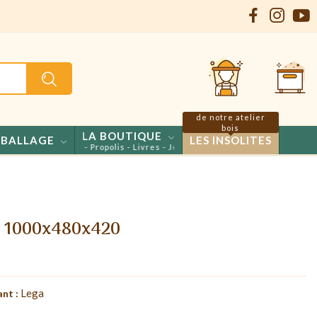
de notre atelier
bois
LA BOUTIQUE
BALLAGE
LES INSOLITES
ls - Confiseries - Propolis - Livres - Jeux
r 1000x480x420
Lega
ant :