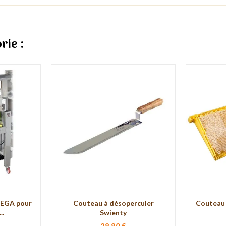
rie :
LEGA pour
Couteau à désoperculer
Couteau 
..
Swienty
28,80 €