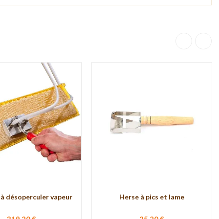
à désoperculer vapeur
Herse à pics et lame
319,20 €
25,20 €