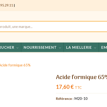
.95.29.11
|
RUCHER
NOURRISSEMENT
LA MIELLERIE
EM
Miel
Acide formique 65%
Acide formique 6
17,60 €
TTC
M20-10
Référence :