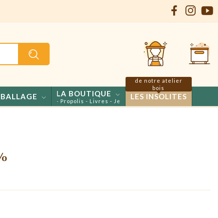
de notre atelier
bois
LA BOUTIQUE
BALLAGE
LES INSOLITES
s - Confiseries - Propolis - Livres - Jeux
5%