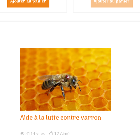
Ajouter au panier
Ajouter au panier
Aide à la lutte contre varroa
3114 vues
12
Aimé