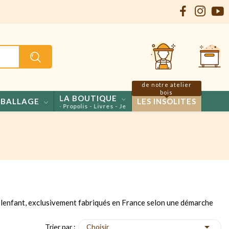
de notre atelier
bois
LA BOUTIQUE
BALLAGE
LES INSOLITES
s - Confiseries - Propolis - Livres - Jeux
e lenfant, exclusivement fabriqués en France selon une démarche

Choisir
Trier par :