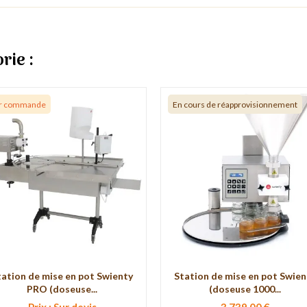
rie :
r commande
En cours de réapprovisionnement
tation de mise en pot Swienty
Station de mise en pot Swien
PRO (doseuse...
(doseuse 1000...
Prix : Sur devis
3 739,00 €