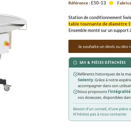
E50-13
Référence :
Fabrica
Station de conditionnement Swi
table tournante de diamètre 
Ensemble monté sur un support à
Je souhaite un devis ou des
SAV & PIÈCES DÉTACHÉES
Référents historiques de la m
Swienty
. Grâce à notre expér
accompagner dans son utilisati
Nous proposons
l'intégralit
vos doseuses, disponibles dans
Besoin d'un conseil, d'une pièce
N'hésitez pas à nous contacter.