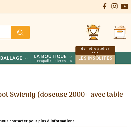
de notre atelier
bois
LA BOUTIQUE
BALLAGE
LES INSOLITES
s - Confiseries - Propolis - Livres - Jeux
 pot Swienty (doseuse 2000+ avec table
 nous contacter pour plus d'informations