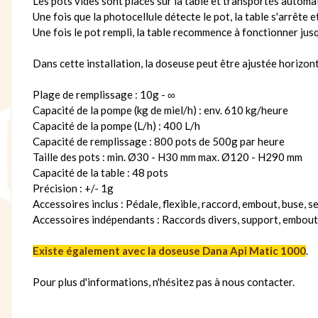
Les pots vides sont placés sur la table et transportés automa
Une fois que la photocellule détecte le pot, la table s'arrête
Une fois le pot rempli, la table recommence à fonctionner jusq
Dans cette installation, la doseuse peut être ajustée horizon
Plage de remplissage : 10g - ∞
Capacité de la pompe (kg de miel/h) : env. 610 kg/heure
Capacité de la pompe (L/h) : 400 L/h
Capacité de remplissage : 800 pots de 500g par heure
Taille des pots : min. Ø30 - H30 mm max. Ø120 - H290 mm
Capacité de la table : 48 pots
Précision : +/- 1g
Accessoires inclus : Pédale, flexible, raccord, embout, buse, 
Accessoires indépendants : Raccords divers, support, embout 
Existe également avec la doseuse Dana Api Matic 1000
.
Pour plus d'informations, n'hésitez pas à nous contacter.