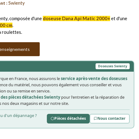
Swienty
nt :
enty, composée d'une
doseuse Dana Api Matic 2000+
et d'une
100 cm
.
 roulettes.
 renseignements
Doseuses Swienty
arque en France, nous assurons le
service après-vente des doseuses
ience du matériel, nous pouvons également vous conseiller et vous
on ou sa remise en service.
é des pièces détachées Swienty
pour l'entretien et la réparation de
 nos deux magasins et sur notre site.
 ou d'un dépannage ?
Pièces détachées
Nous contacter