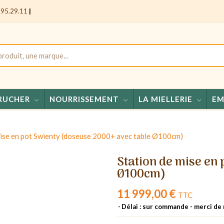
.95.29.11
|
RUCHER
NOURRISSEMENT
LA MIELLERIE
EM
Miel
mise en pot Swienty (doseuse 2000+ avec table Ø100cm)
Station de mise en
Ø100cm)
11 999,00 €
TTC
Délai : sur commande - merci de