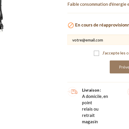
Faible consommation d'énergie et

En cours de réapprovisio
J'accepte les c
Préve
Livraison
A domicile, en
point
relais ou
retrait
magasin