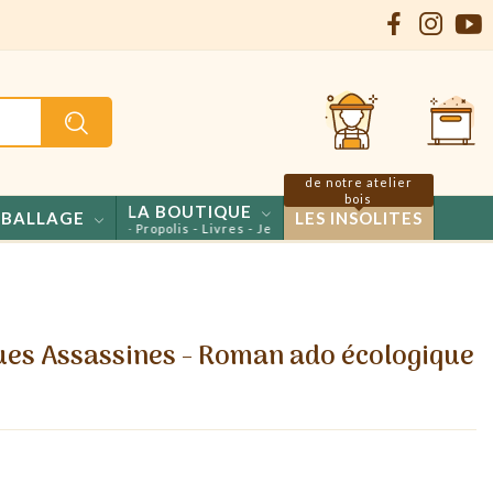
de notre atelier
bois
LA BOUTIQUE
BALLAGE
LES INSOLITES
 - Confiseries - Propolis - Livres - Jeux
lgues Assassines - Roman ado écologique