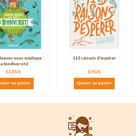
eeves nous explique :
113 raisons d'espérer
La biodiversité
13,45 €
8,90 €
outer au panier
Ajouter au panier