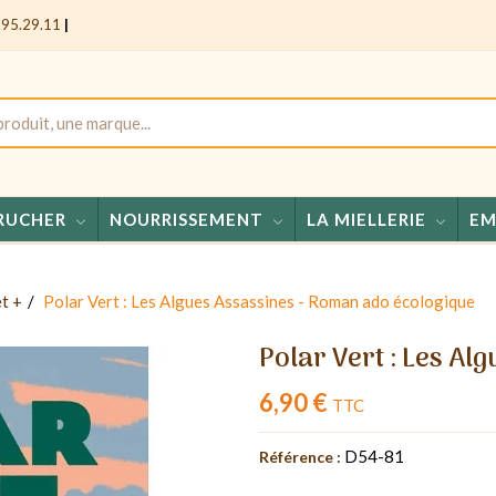
.95.29.11
|
RUCHER
NOURRISSEMENT
LA MIELLERIE
EM
Miels
et +
Polar Vert : Les Algues Assassines - Roman ado écologique
Polar Vert : Les A
6,90 €
TTC
D54-81
Référence :