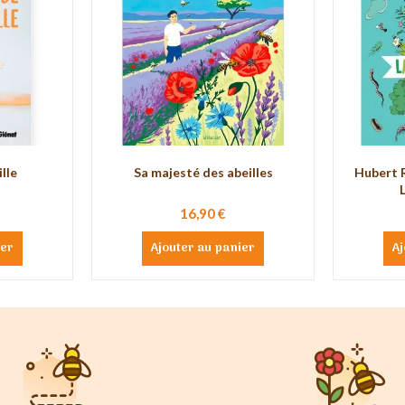
ille
Sa majesté des abeilles
Hubert R
16,90 €
ier
Ajouter au panier
Aj