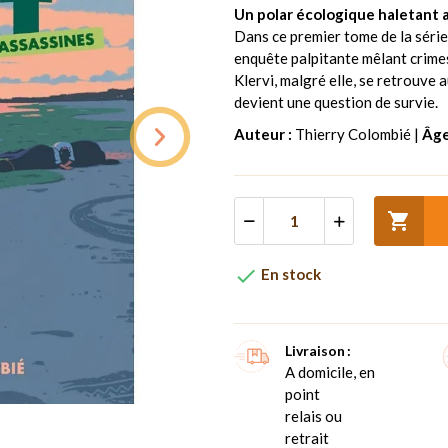
Un polar écologique haletant 
Dans ce premier tome de la séri
enquête palpitante mêlant crimes
Klervi, malgré elle, se retrouve 
devient une question de survie.
Auteur :
Thierry Colombié |
Âge


En stock
Livraison
A domicile, en
point
relais ou
retrait