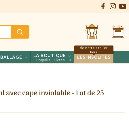
de notre atelier
bois
LA BOUTIQUE
BALLAGE
LES INSOLITES
s - Confiseries - Propolis - Livres - Jeux
ml avec cape inviolable - Lot de 25