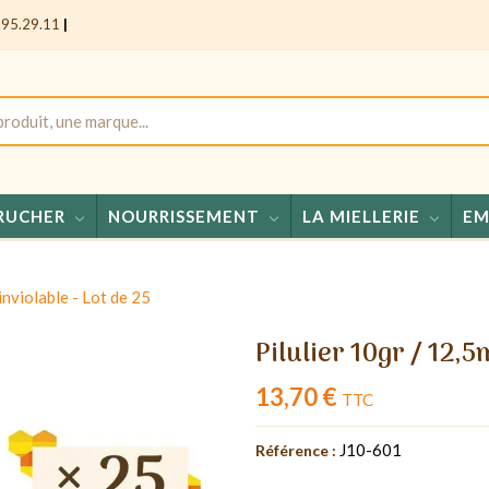
.95.29.11
|
RUCHER
NOURRISSEMENT
LA MIELLERIE
EM
Miel
inviolable - Lot de 25
Pilulier 10gr / 12,5
13,70 €
TTC
J10-601
Référence :