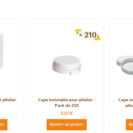
 pilulier
Cape inviolable pour pilulier -
Cape or
Pack de 210
pilu
0,07 €
ier
Ajouter au panier
Aj