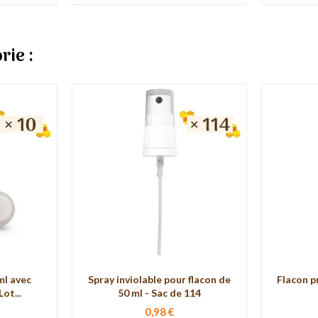
rie :
ml avec
Spray inviolable pour flacon de
Flacon p
ot...
50 ml - Sac de 114
0,98 €