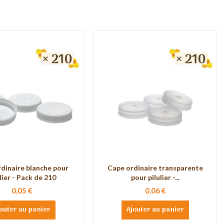
dinaire blanche pour
Cape ordinaire transparente
lier - Pack de 210
pour pilulier -...
0,05 €
0,06 €
outer au panier
Ajouter au panier