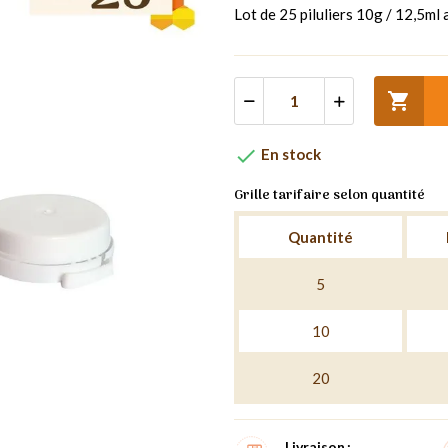
Lot de 25 piluliers 10g / 12,5ml 


En stock
Grille tarifaire selon quantité
Quantité
5
10
20
Livraison