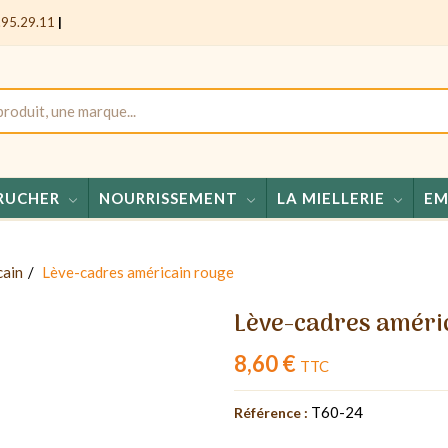
.95.29.11
|
RUCHER
NOURRISSEMENT
LA MIELLERIE
EM
Mie
cain
Lève-cadres américain rouge
Lève-cadres améri
8,60 €
TTC
T60-24
Référence :