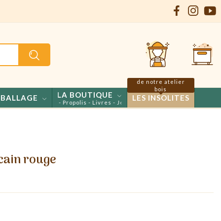
de notre atelier
bois
LA BOUTIQUE
BALLAGE
LES INSOLITES
ls - Confiseries - Propolis - Livres - Jeux
cain rouge