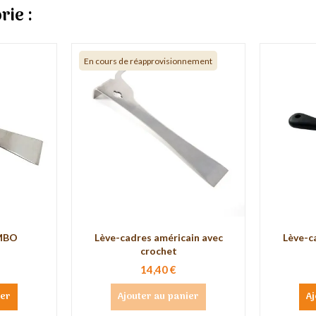
rie :
En cours de réapprovisionnement
UMBO
Lève-cadres américain avec
Lève-c
crochet
14,40 €
ier
Ajouter au panier
Aj