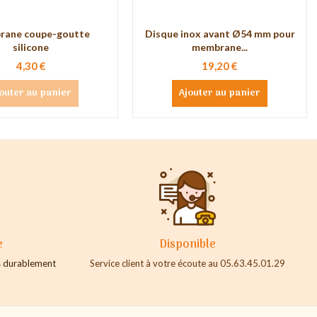
ane coupe-goutte
Disque inox avant Ø54 mm pour
silicone
membrane...
4,30 €
19,20 €
outer au panier
Ajouter au panier
e
Disponible
es durablement
Service client à votre écoute au 05.63.45.01.29