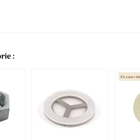
rie :
En cours d