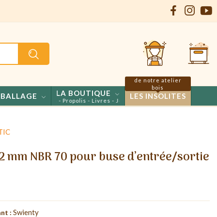
de notre atelier
bois
LA BOUTIQUE
BALLAGE
LES INSOLITES
ls - Confiseries - Propolis - Livres - Jeux
TIC
x 2 mm NBR 70 pour buse d’entrée/sortie
Swienty
nt :