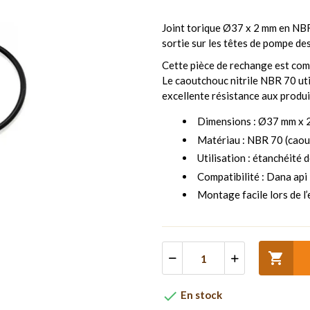
Joint torique Ø37 x 2 mm en NBR 
sortie sur les têtes de pompe d
Cette pièce de rechange est co
Le caoutchouc nitrile NBR 70 uti
excellente résistance aux produi
Dimensions : Ø37 mm x 
Matériau : NBR 70 (caout
Utilisation : étanchéité
Compatibilité : Dana ap
Montage facile lors de l


En stock