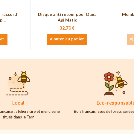
r raccord
Disque anti retour pour Dana
Membr
i...
Api Matic
32,70 €
ier
Ajouter au panier
Aj
Local
Eco-responsabl
ançaise : ateliers cire et menuiserie
Bois français issus de forêts géré
situés dans le Tarn