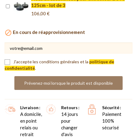
125cm - lot de 3
106,00 €

En cours de réapprovisionnement
J'accepte les conditions générales et la
politique de
confidentialité
.
Prévenez-moi lorsque le produit est disponible
Livraison
Retours
Sécurité
A domicile,
14 jours
Paiement
en point
pour
100%
relais ou
changer
sécurisé
retrait
d'avis