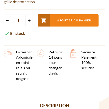
grille de protection

AJOUTER AU PANIER

En stock
Livraison
Retours
Sécurité
A domicile,
14 jours
Paiement
en point
pour
100%
relais ou
changer
sécurisé
retrait
d'avis
magasin
DESCRIPTION