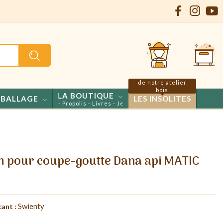
de notre atelier
bois
LA BOUTIQUE
BALLAGE
LES INSOLITES
ls - Confiseries - Propolis - Livres - Jeux
m pour coupe-goutte Dana api MATIC
Swienty
cant :