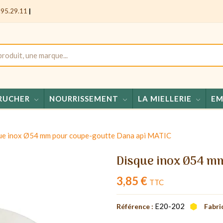
.95.29.11
|
RUCHER
NOURRISSEMENT
LA MIELLERIE
EM
Mie
ue inox Ø54 mm pour coupe-goutte Dana api MATIC
Disque inox Ø54 m
3,85 €
TTC
E20-202
Référence :
Fabri