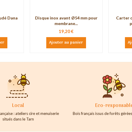
oudé Dana
Disque inox avant Ø54 mm pour
Carter 
membrane...
p
19,20 €
ier
Ajouter au panier
Aj
Local
Eco-responsabl
ançaise : ateliers cire et menuiserie
Bois français issus de forêts géré
situés dans le Tarn