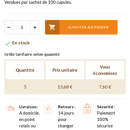
Vendues par sachet de 100 cupules.

AJOUTER AU PANIER

En stock
Grille tarifaire selon quantité
Vous
Quantité
Prix unitaire
économisez
5
13,68 €
7,60 €
Livraison
Retours
Sécurité
A domicile,
14 jours
Paiement
en point
pour
100%
relais ou
changer
sécurisé