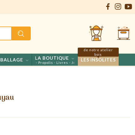
de notre atelier
bois
LA BOUTIQUE
BALLAGE
LES INSOLITES
ls - Confiseries - Propolis - Livres - Jeux
uyau