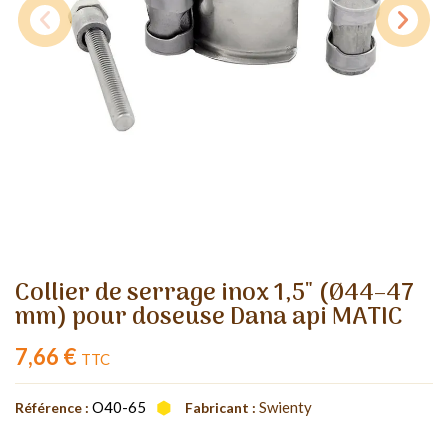
Collier de serrage inox 1,5" (Ø44–47
mm) pour doseuse Dana api MATIC
7,66 €
TTC
O40-65
Swienty
Référence :
Fabricant :