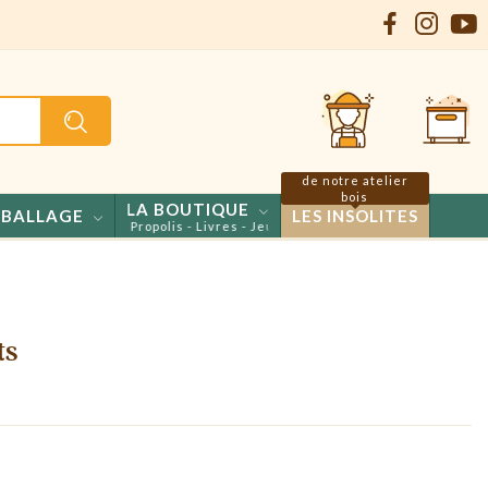
de notre atelier
bois
LA BOUTIQUE
BALLAGE
LES INSOLITES
s - Confiseries - Propolis - Livres - Jeux
ts