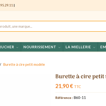
.95.29.11
|
RUCHER
NOURRISSEMENT
LA MIELLERIE
EM
Miels - Confi
Burette à cire petit modèle
Burette à cire peti
21,90 €
TTC
B60-11
Référence :