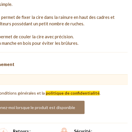
simple.
 permet de fixer la cire dans la rainure en haut des cadres et
lteurs possédant un petit nombre de ruches.
ermet de couler la cire avec précision.
n manche en bois pour éviter les brûlures.
nnement
onditions générales et la
politique de confidentialité
.
nez-moi lorsque le produit est disponible
Retours
Sécurité