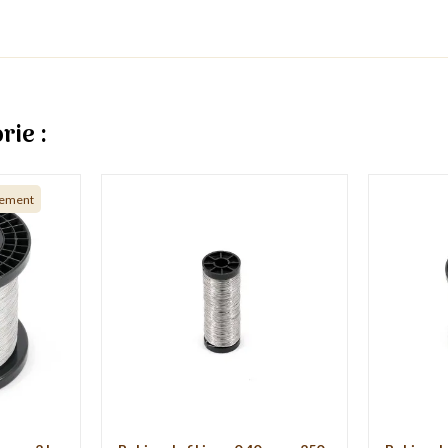
rie :
nement