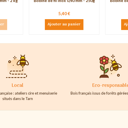
 mm - 2 kg
Bobine de fil inox 0,40 mm - 250g
Bobine de
5,40 €
ier
Ajouter au panier
Aj
Local
Eco-responsabl
ançaise : ateliers cire et menuiserie
Bois français issus de forêts géré
situés dans le Tarn