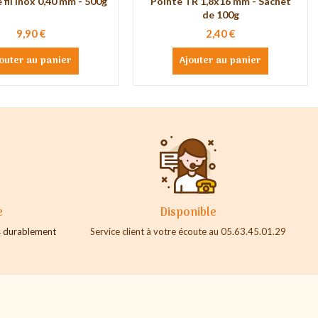
 fil inox 0,40 mm - 500g
Pointe TR 1,8x16 mm - Sachet
de 100g
9,90 €
2,40 €
outer au panier
Ajouter au panier
e
Disponible
es durablement
Service client à votre écoute au 05.63.45.01.29