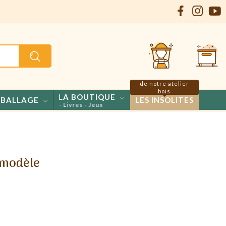
de notre atelier
bois
LA BOUTIQUE
BALLAGE
LES INSOLITES
series - Propolis - Livres - Jeux
t modèle