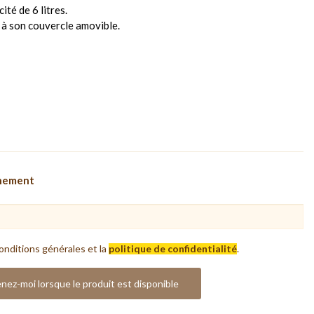
té de 6 litres.
 à son couvercle amovible.
nnement
onditions générales et la
politique de confidentialité
.
nez-moi lorsque le produit est disponible