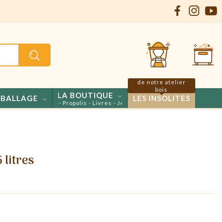
de notre atelier
bois
LA BOUTIQUE
BALLAGE
LES INSOLITES
ls - Confiseries - Propolis - Livres - Jeux
 litres