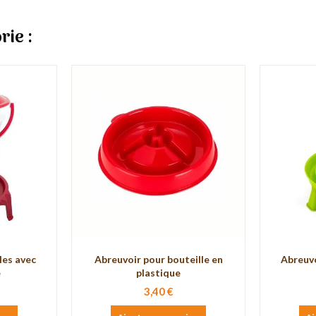
rie :
les avec
Abreuvoir pour bouteille en
Abreuvo
e
plastique
3,40 €