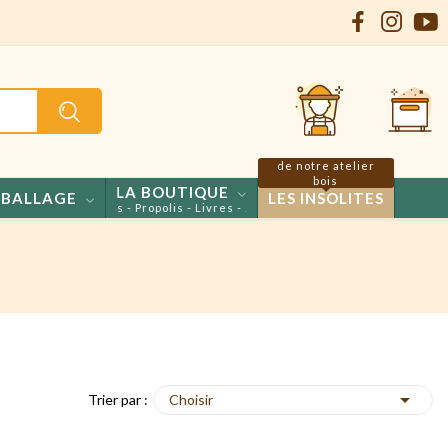
de notre atelier
bois
LA BOUTIQUE
BALLAGE
LES INSOLITES
Miels - Confiseries - Propolis - Livres - Jeux

Choisir
Trier par :